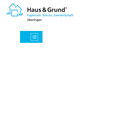
Wir sind für Sie da!
Eine Mitgliedschaft in unserem Verein
stärkt die Interessenvertretung der
Haus-, Wohnungs- und
Grundeigentümer. Zudem haben Sie
ganz persönliche Vorteile, über die wir
Sie auf diesen Seiten informieren
möchten.