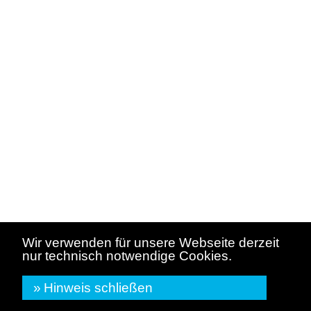
"Mehr Mieter müssen zu
Eigentümern werden"
140. Zentralverbandstag des
Eigentümerverbands Haus &
Grund in Saarbrücken
„Statt den Staat weiter aufzublähen,
muss die Regierung Bürgerinnen und
Bürgern in die Lage versetzen, den
dringend notwendigen Wohnraum zu
bauen. Den Neubau in die Hände
‹
›
institutioneller Akteure zu legen,
funktioniert schon seit sehr vielen
Jahren ...
» Pressemitteilung lesen
Wir verwenden für unsere Webseite derzeit
nur technisch notwendige Cookies.
Unsere Stärke ist juristische
Fachkompetenz ...
Hinweis schließen
... in allen Bereichen, mit denen